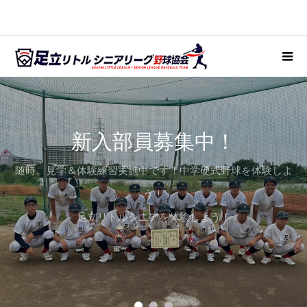
新入部員募集中！
随時、見学＆体験練習実施中です！中学硬式野球を体験しよ
う！
足立リトルシニアを体験しよう！
入団案内はこちら